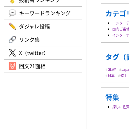
カテゴ
キーワードランキング
エンター
ダジャレ投稿
国内ご当
インター
リンク集
X（twitter）
タグ（
回文21面相
GLAY
Jap
日本
歌手
特集
探しに佐