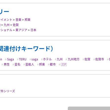
リー
テイメント
>
音楽
>
邦楽
地
>
九州
>
佐賀
ナショナル
>
東アジア
>
日本
関連付けキーワード）
an
Saga
TERU
saga
ホテル
九州
九州地方
佐賀
佐賀市
男性
芸名
芸能人
邦楽
都市
🇯🇵
賀市シリーズ