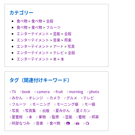
カテゴリー
食べ物
>
食べ物
>
全般
食べ物
>
食べ物
>
フルーツ
エンターテイメント
>
芸能
>
全般
エンターテイメント
>
音楽
>
邦楽
エンターテイメント
>
アート
>
写真
エンターテイメント
>
テレビ
>
全般
エンターテイメント
>
本
>
本
タグ（関連付けキーワード）
TV
book
camera
fruit
morning
photo
みかん
オレンジ
カメラ
グルメ
テレビ
フルーツ
モーニング
モーニング娘
モー娘
写真
写真集
出版
夏みかん
夏ミカン
夏蜜柑
本
果物
監修
芸能
蜜柑
邦楽
阿部なつみ
音楽
食べ物
📷
📸
📺