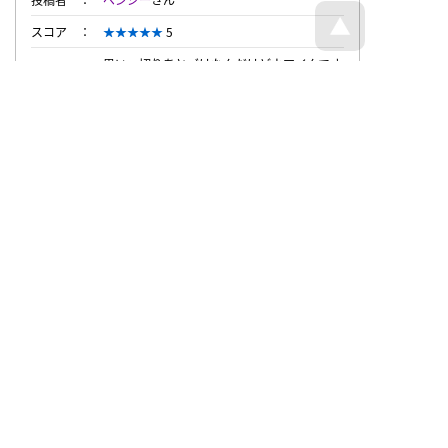
スコア
5
思いっ切りあとづけなんだけどウマイんでオ
コメント
マケ！
投稿時刻
2009/3/12 16:16
投稿者
匿名希望さん
スコア
4
投稿時刻
2009/3/12 14:24
トップページへ戻る