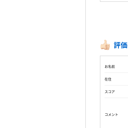
評価
お名前
在住
スコア
コメント