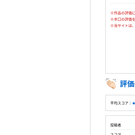
※作品の評価
※辛口の評価
※当サイトは
評価
平均スコア：
投稿者
スコア