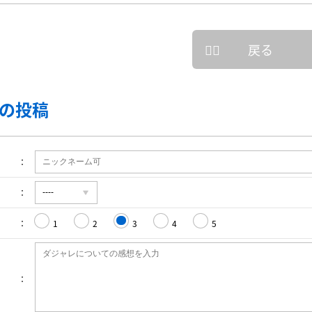
戻る
の投稿
1
2
3
4
5