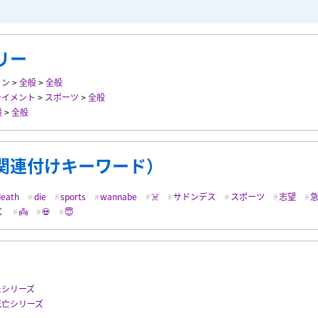
リー
ョン
>
全般
>
全般
テイメント
>
スポーツ
>
全般
般
>
全般
関連付けキーワード）
death
die
sports
wannabe
☠️
サドンデス
スポーツ
志望
く
👼
💀
😇
たシリーズ
死亡シリーズ