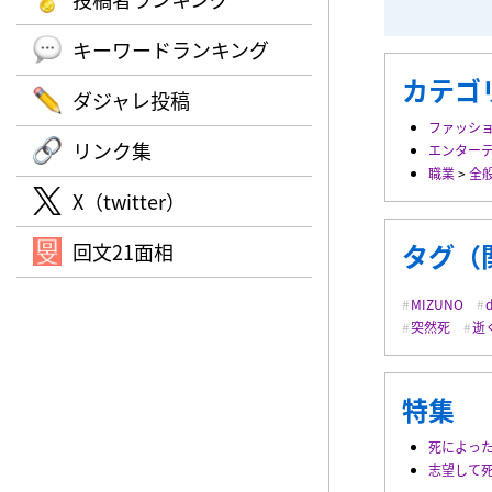
キーワードランキング
カテゴ
ダジャレ投稿
ファッシ
リンク集
エンター
職業
>
全
X（twitter）
タグ（
回文21面相
MIZUNO
突然死
逝
特集
死によっ
志望して