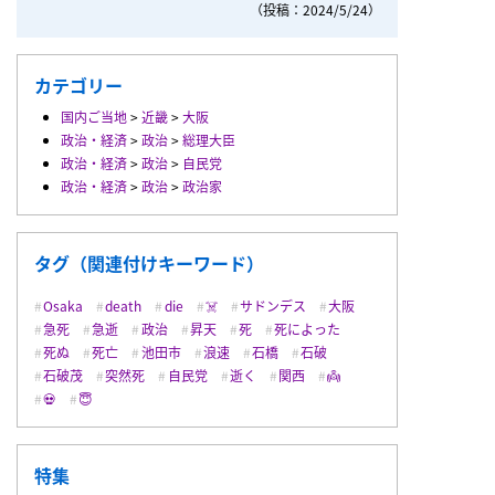
（投稿：2024/5/24）
カテゴリー
国内ご当地
>
近畿
>
大阪
政治・経済
>
政治
>
総理大臣
政治・経済
>
政治
>
自民党
政治・経済
>
政治
>
政治家
タグ（関連付けキーワード）
Osaka
death
die
☠️
サドンデス
大阪
急死
急逝
政治
昇天
死
死によった
死ぬ
死亡
池田市
浪速
石橋
石破
石破茂
突然死
自民党
逝く
関西
👼
💀
😇
特集