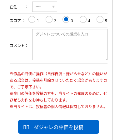
在住
スコア
1
2
3
4
5
コメント
※作品の評価に操作（自作自演・嫌がらせなど）の疑いが
ある場合は、投稿を削除させていただく場合がありますの
で、ご了承下さい。
※辛口の評価を投稿の方も、当サイトの発展のために、ぜ
ひぜひ力作をお待ちしております。
※当サイトは、投稿者の個人情報は保持しておりません。
ダジャレの評価を投稿