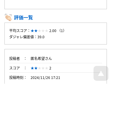
評価一覧
平均スコア：
2.00 （1）
ダジャレ偏差値：39.0
投稿者
匿名希望さん
スコア
2
投稿時刻
2024/11/26 17:21
トップページへ戻る