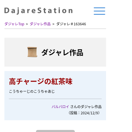
ダジャレTop
ダジャレ作品
ダジャレ＃163646
ダジャレ作品
高チャージの紅茶味
こうちゃーじのこうちゃあじ
バルバロイ
さんのダジャレ作品
（投稿：2024/12/9）