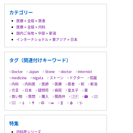
カテゴリー
医療
>
全般
>
医者
医療
>
全般
>
内科
国内ご当地
>
中部
>
新潟
インターナショナル
>
東アジア
>
日本
タグ（関連付けキーワード）
Doctor
Japan
Stone
doctor
internist
medicine
nigata
ストーン
ドクター
信越
内科
内科医
医師
医療
医者
和
新潟
方言
日本
疑問符
病院
皇太子
薬
買い物
質問
購入
関西弁
🇯🇵
🏥
👨‍⚕️
👩‍⚕️
💉
💊
🥼
🧫
🧬
🩸
🩺
特集
内科医シリーズ