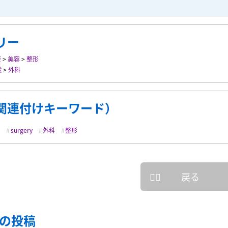
リー
康
>
美容
>
整形
般
>
外科
関連付けキーワード）
c
surgery
外科
整形
戻る
の投稿