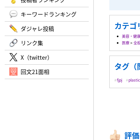
キーワードランキング
カテゴ
ダジャレ投稿
美容・健
リンク集
医療
>
全
X（twitter）
タグ（
回文21面相
fjpj
plasti
評価