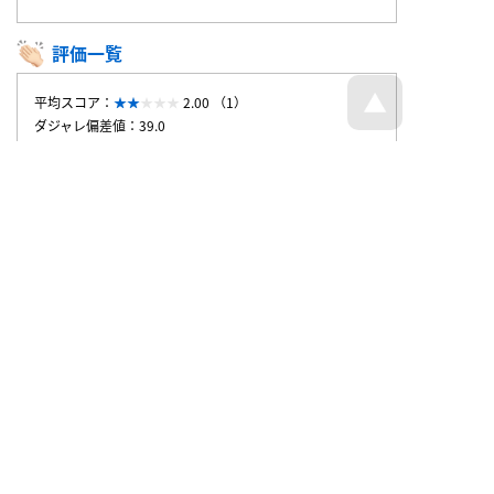
評価一覧
平均スコア：
2.00 （1）
ダジャレ偏差値：39.0
投稿者
匿名希望さん
スコア
2
投稿時刻
2025/7/28 20:13
トップページへ戻る