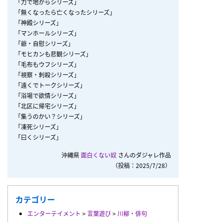
「力で地からシリーズ」
「無くなったら亡くなったシリーズ」
「神殿シリーズ」
「マンホールシリーズ」
「爺・自慰シリーズ」
「モヒカンも悲観シリーズ」
「毛布もウフシリーズ」
「視察・刺殺シリーズ」
「遠くでトークシリーズ」
「浴場で欲情シリーズ」
「北区に帰宅シリーズ」
「集うのかい？シリーズ」
「凍死シリーズ」
「曰くシリーズ」
沖縄県
面白くない奴
さんのダジャレ作品
（投稿：2025/7/28）
カテゴリー
エンターテイメント
>
言葉遊び
>
川柳・俳句