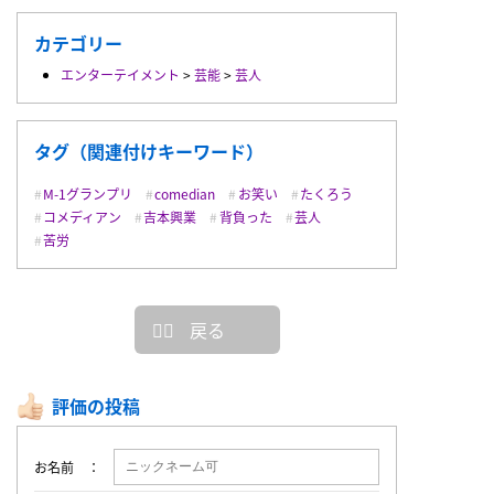
カテゴリー
エンターテイメント
>
芸能
>
芸人
タグ（関連付けキーワード）
M-1グランプリ
comedian
お笑い
たくろう
コメディアン
吉本興業
背負った
芸人
苦労
戻る
評価の投稿
お名前