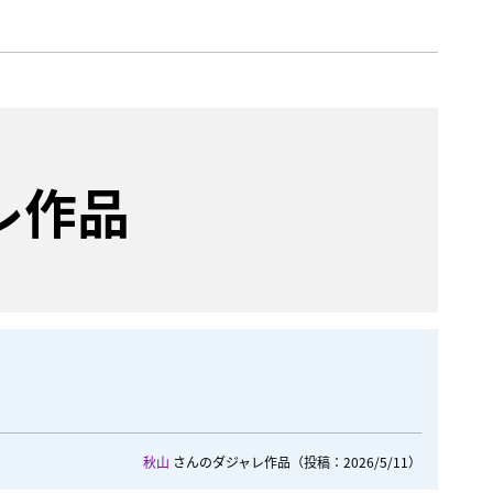
レ作品
秋山
さんのダジャレ作品
（投稿：2026/5/11）