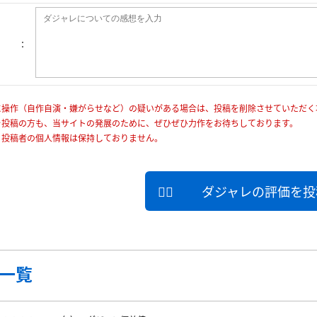
に操作（自作自演・嫌がらせなど）の疑いがある場合は、投稿を削除させていただく
を投稿の方も、当サイトの発展のために、ぜひぜひ力作をお待ちしております。
、投稿者の個人情報は保持しておりません。
ダジャレの評価を投
一覧