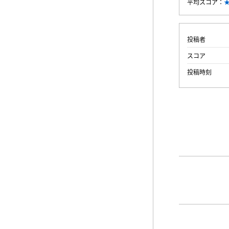
平均スコア：
投稿者
スコア
投稿時刻