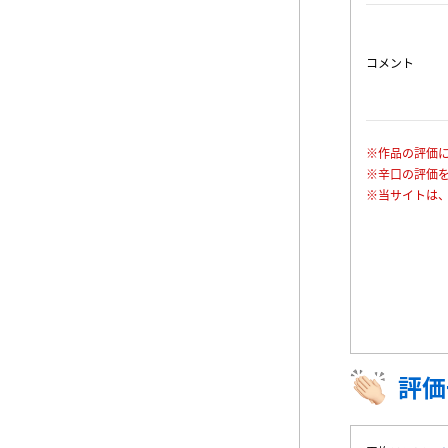
コメント
※作品の評価
※辛口の評価
※当サイトは
評価