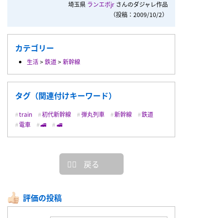
埼玉県
ランエボjr
さんのダジャレ作品
（投稿：2009/10/2）
カテゴリー
生活
>
鉄道
>
新幹線
タグ（関連付けキーワード）
train
初代新幹線
弾丸列車
新幹線
鉄道
電車
🚄
🚅
戻る
評価の投稿