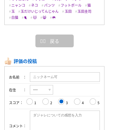
ニャンコ
ネコ
パンツ
フットボール
猫
玉
玉だけいじってんじゃん
玉田
玉田圭司
白猫
🐈
🐱
😸
🥅
戻る
評価の投稿
お名前
在住
スコア
1
2
3
4
5
コメント