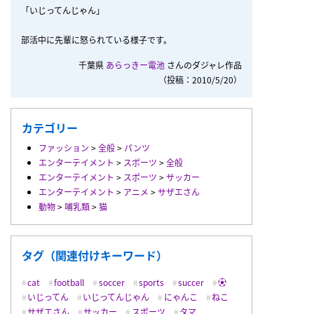
「いじってんじゃん」
部活中に先輩に怒られている様子です。
千葉県
あらっきー電池
さんのダジャレ作品
（投稿：2010/5/20）
カテゴリー
ファッション
>
全般
>
パンツ
エンターテイメント
>
スポーツ
>
全般
エンターテイメント
>
スポーツ
>
サッカー
エンターテイメント
>
アニメ
>
サザエさん
動物
>
哺乳類
>
猫
タグ（関連付けキーワード）
cat
football
soccer
sports
succer
⚽️
いじってん
いじってんじゃん
にゃんこ
ねこ
サザエさん
サッカー
スポーツ
タマ