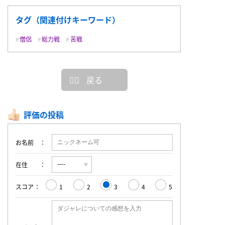
タグ（関連付けキーワード）
僧侶
総力戦
苦戦
戻る
評価の投稿
お名前
在住
スコア
1
2
3
4
5