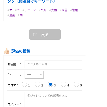
タグ（関連付けキーワード）
☂️
☔️
チェーン
台風
大雨
大雪
警報
遅延
雨
戻る
評価の投稿
お名前
在住
スコア
1
2
3
4
5
コメント