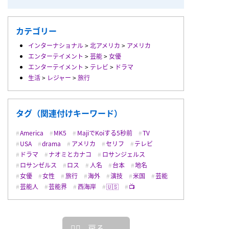
カテゴリー
インターナショナル
>
北アメリカ
>
アメリカ
エンターテイメント
>
芸能
>
女優
エンターテイメント
>
テレビ
>
ドラマ
生活
>
レジャー
>
旅行
タグ（関連付けキーワード）
America
MK5
MajiでKoiする5秒前
TV
USA
drama
アメリカ
セリフ
テレビ
ドラマ
ナオミとカナコ
ロサンジェルス
ロサンゼルス
ロス
人名
台本
地名
女優
女性
旅行
海外
演技
米国
芸能
芸能人
芸能界
西海岸
🇺🇸
📺
戻る