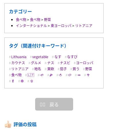
カテゴリー
食べ物
>
食べ物
>
野菜
インターナショナル
>
東ヨーロッパ
>
リトアニア
タグ（関連付けキーワード）
Lithuania
vegetable
なす
なすび
カウナス
グルメ
ナス
ナスビ
ヨーロッパ
リトアニア
地名
東欧
茄子
買う
野菜
食べ物
🇱🇹
🌱
🌽
🍅
🥔
🥕
🥦
🥬
🧅
🫑
戻る
評価の投稿