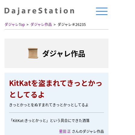
ダジャレTop
ダジャレ作品
ダジャレ＃26235
ダジャレ作品
KitKatを盗まれてきっとかっ
としてるよ
きっとかっとをぬすまれてきっとかっとしてるよ
「KitKat:きっとかっと」という具合にできた洒落
星田 正
さんのダジャレ作品