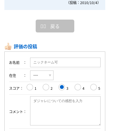
（投稿：2010/10/4）
戻る
評価の投稿
お名前
在住
スコア
1
2
3
4
5
コメント