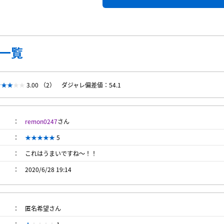
一覧
3.00 （2）
ダジャレ偏差値：54.1
remon0247
さん
5
これはうまいですね～！！
2020/6/28 19:14
匿名希望さん