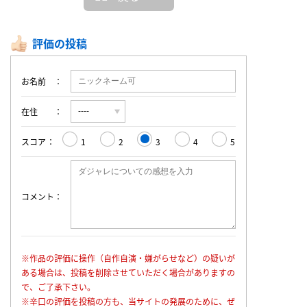
評価の投稿
お名前
在住
スコア
1
2
3
4
5
コメント
※作品の評価に操作（自作自演・嫌がらせなど）の疑いが
ある場合は、投稿を削除させていただく場合がありますの
で、ご了承下さい。
※辛口の評価を投稿の方も、当サイトの発展のために、ぜ