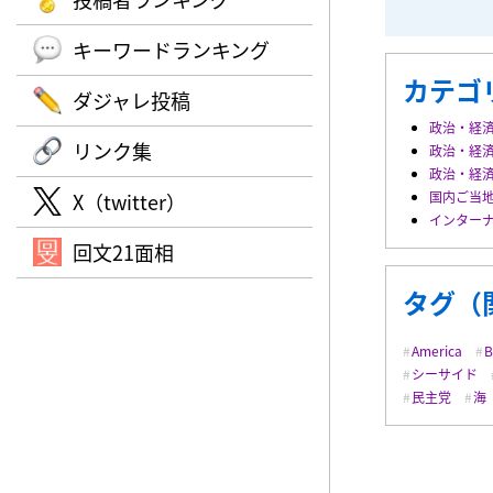
キーワードランキング
カテゴ
ダジャレ投稿
政治・経
リンク集
政治・経
政治・経
X（twitter）
国内ご当
インター
回文21面相
タグ（
America
B
シーサイド
民主党
海