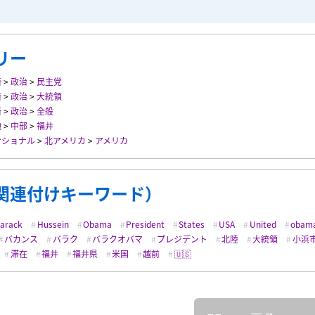
リー
済
>
政治
>
民主党
済
>
政治
>
大統領
済
>
政治
>
全般
地
>
中部
>
福井
ナショナル
>
北アメリカ
>
アメリカ
関連付けキーワード）
arack
Hussein
Obama
President
States
USA
United
obam
バカンス
バラク
バラクオバマ
プレジデント
北陸
大統領
小浜
滞在
福井
福井県
米国
越前
🇺🇸