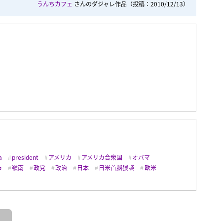
うんちカフェ
さんのダジャレ作品
（投稿：2010/12/13）
a
president
アメリカ
アメリカ合衆国
オバマ
市
嶺南
政党
政治
日本
日米首脳猥談
欧米