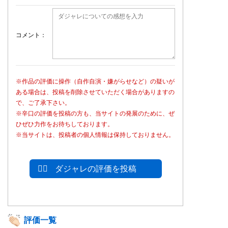
コメント
※作品の評価に操作（自作自演・嫌がらせなど）の疑いが
ある場合は、投稿を削除させていただく場合がありますの
で、ご了承下さい。
※辛口の評価を投稿の方も、当サイトの発展のために、ぜ
ひぜひ力作をお待ちしております。
※当サイトは、投稿者の個人情報は保持しておりません。
ダジャレの評価を投稿
評価一覧