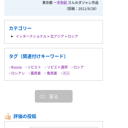
東京都
一念勃起
さんのダジャレ作品
（投稿：2011/9/28）
カテゴリー
インターナショナル
>
北アジア
>
ロシア
タグ（関連付けキーワード）
Russia
ソビエト
ソビエト連邦
ロシア
ロシアン
露西亜
魯西亜
🇷🇺
戻る
評価の投稿