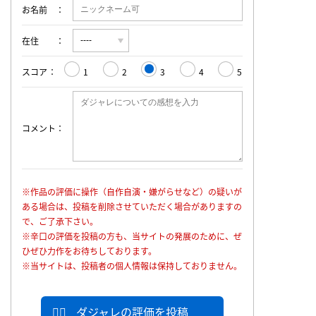
お名前
在住
スコア
1
2
3
4
5
コメント
※作品の評価に操作（自作自演・嫌がらせなど）の疑いが
ある場合は、投稿を削除させていただく場合がありますの
で、ご了承下さい。
※辛口の評価を投稿の方も、当サイトの発展のために、ぜ
ひぜひ力作をお待ちしております。
※当サイトは、投稿者の個人情報は保持しておりません。
ダジャレの評価を投稿