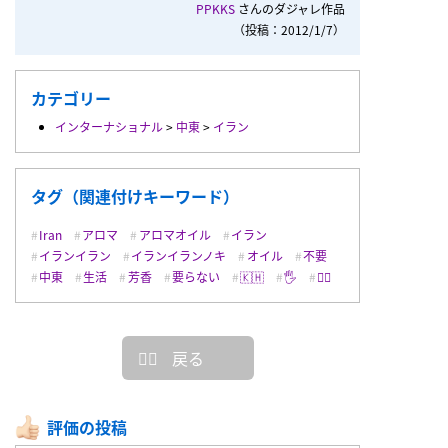
PPKKS
さんのダジャレ作品
（投稿：2012/1/7）
カテゴリー
インターナショナル
>
中東
>
イラン
タグ（関連付けキーワード）
Iran
アロマ
アロマオイル
イラン
イランイラン
イランイランノキ
オイル
不要
中東
生活
芳香
要らない
🇰🇭
🖐
🙂‍↔️
戻る
評価の投稿