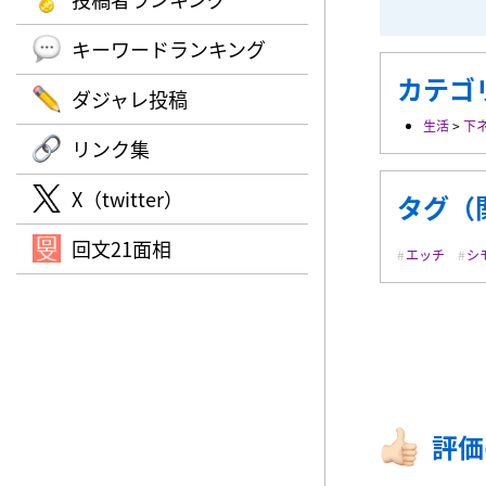
キーワードランキング
カテゴ
ダジャレ投稿
生活
>
下
リンク集
X（twitter）
タグ（
回文21面相
エッチ
シ
評価