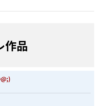
レ作品
;)