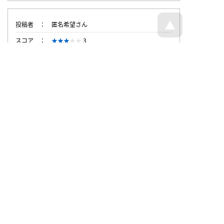
投稿者
匿名希望さん
スコア
3
投稿時刻
2012/3/5 13:55
トップページへ戻る
© Dajare Station - all rights reserved.