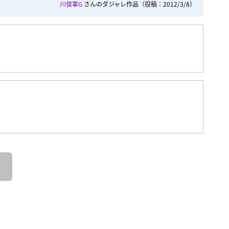
川俣軍G
さんのダジャレ作品
（投稿：2012/3/8）