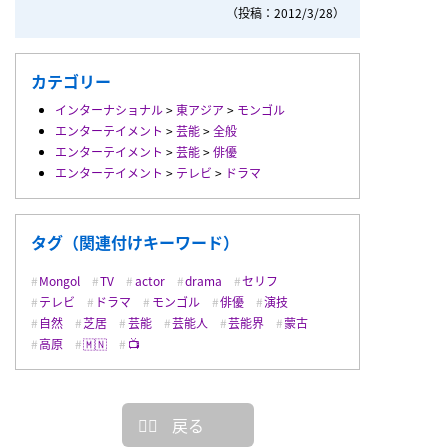
（投稿：2012/3/28）
カテゴリー
インターナショナル
>
東アジア
>
モンゴル
エンターテイメント
>
芸能
>
全般
エンターテイメント
>
芸能
>
俳優
エンターテイメント
>
テレビ
>
ドラマ
タグ（関連付けキーワード）
Mongol
TV
actor
drama
セリフ
テレビ
ドラマ
モンゴル
俳優
演技
自然
芝居
芸能
芸能人
芸能界
蒙古
高原
🇲🇳
📺
戻る