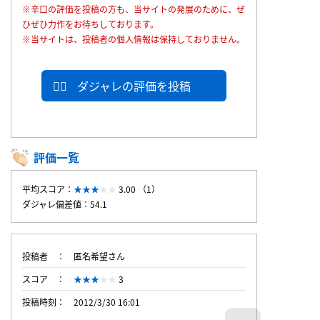
※辛口の評価を投稿の方も、当サイトの発展のために、ぜ
ひぜひ力作をお待ちしております。
※当サイトは、投稿者の個人情報は保持しておりません。
ダジャレの評価を投稿
評価一覧
平均スコア：
3.00 （1）
ダジャレ偏差値：54.1
投稿者
匿名希望さん
スコア
3
投稿時刻
2012/3/30 16:01