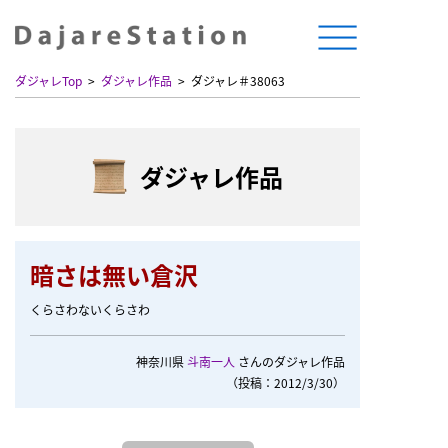
ダジャレTop
ダジャレ作品
ダジャレ＃38063
ダジャレ作品
暗さは無い倉沢
くらさわないくらさわ
神奈川県
斗南一人
さんのダジャレ作品
（投稿：2012/3/30）