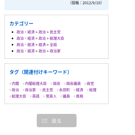
（投稿：2012/9/10）
カテゴリー
政治・経済
>
政治
>
民主党
政治・経済
>
政治
>
総理大臣
政治・経済
>
経済
>
全般
政治・経済
>
政治
>
政治家
タグ（関連付けキーワード）
内閣
内閣総理大臣
国会
国会議員
政党
政治
政治家
民主党
永田町
経済
総理
総理大臣
英語
菅直人
議員
首相
戻る