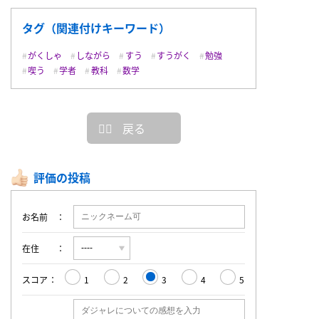
タグ（関連付けキーワード）
がくしゃ
しながら
すう
すうがく
勉強
喫う
学者
教科
数学
戻る
評価の投稿
お名前
在住
スコア
1
2
3
4
5