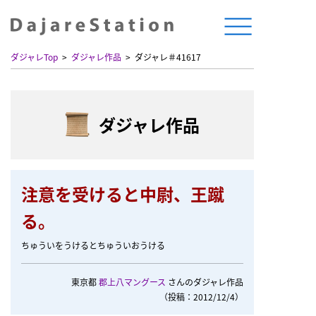
ダジャレTop
ダジャレ作品
ダジャレ＃41617
ダジャレ作品
注意を受けると中尉、王蹴
る。
ちゅういをうけるとちゅういおうける
東京都
郡上八マングース
さんのダジャレ作品
（投稿：2012/12/4）