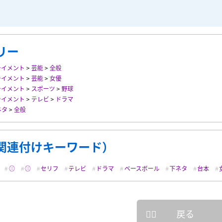
リー
テイメント
>
芸能
>
全般
テイメント
>
芸能
>
女優
テイメント
>
スポーツ
>
野球
テイメント
>
テレビ
>
ドラマ
ネタ
>
全般
関連付けキーワード）
⚾︎
⚾️
セリフ
テレビ
ドラマ
ベースボール
下ネタ
台本
戻る