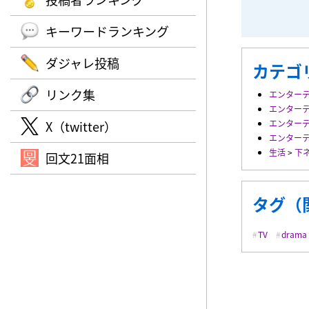
キーワードランキング
ダジャレ投稿
カテゴ
リンク集
エンター
エンター
X（twitter）
エンター
エンター
生活
>
下
回文21面相
タグ（
TV
drama