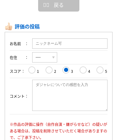
戻る
評価の投稿
お名前
在住
スコア
1
2
3
4
5
コメント
※作品の評価に操作（自作自演・嫌がらせなど）の疑いが
ある場合は、投稿を削除させていただく場合がありますの
で、ご了承下さい。