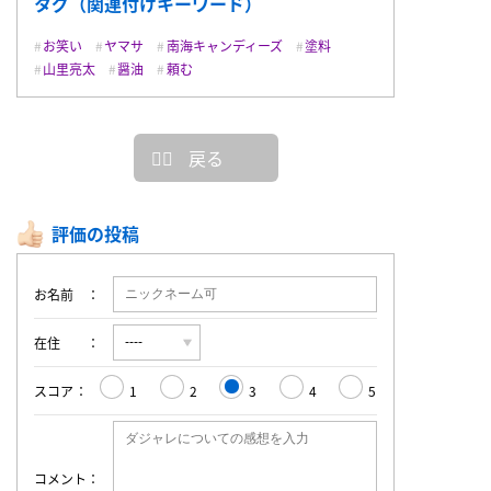
タグ（関連付けキーワード）
お笑い
ヤマサ
南海キャンディーズ
塗料
山里亮太
醤油
頼む
戻る
評価の投稿
お名前
在住
スコア
1
2
3
4
5
コメント