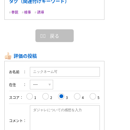
タグ（関連付けキーワード）
拳銃
検事
誘導
戻る
評価の投稿
お名前
在住
スコア
1
2
3
4
5
コメント