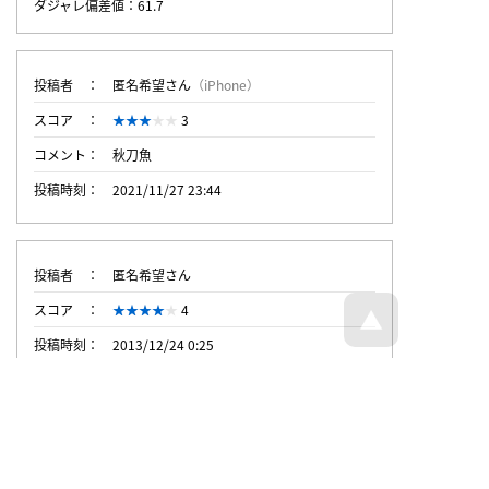
ダジャレ偏差値：61.7
投稿者
匿名希望さん
（iPhone）
スコア
3
コメント
秋刀魚
投稿時刻
2021/11/27 23:44
投稿者
匿名希望さん
スコア
4
投稿時刻
2013/12/24 0:25
トップページへ戻る