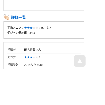
評価一覧
平均スコア：
3.00 （1）
ダジャレ偏差値：54.1
投稿者
匿名希望さん
スコア
3
投稿時刻
2014/2/5 9:30
トップページへ戻る