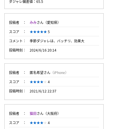
ダジャレ偏差値：65.5
投稿者
みみ
さん（愛知県）
スコア
5
コメント
季節ダジャレは、バッチリ、効果大
投稿時刻
2024/6/16 20:14
投稿者
匿名希望さん
（iPhone）
スコア
4
投稿時刻
2021/6/12 22:37
投稿者
猫田
さん（大阪府）
スコア
4