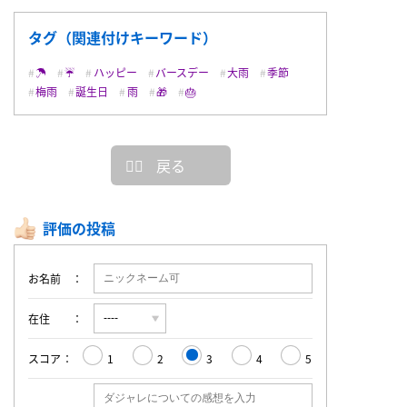
タグ（関連付けキーワード）
☂️
☔️
ハッピー
バースデー
大雨
季節
梅雨
誕生日
雨
🎁
🎂
戻る
評価の投稿
お名前
在住
スコア
1
2
3
4
5