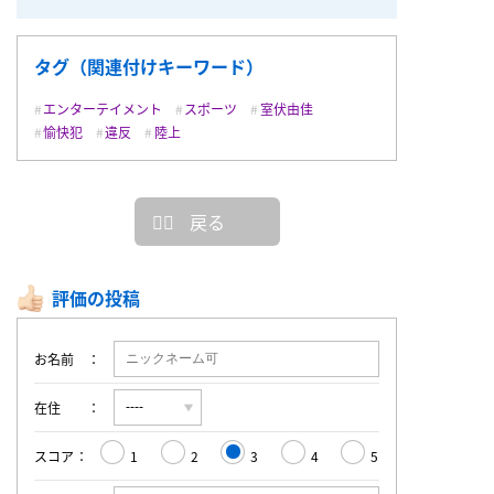
タグ（関連付けキーワード）
エンターテイメント
スポーツ
室伏由佳
愉快犯
違反
陸上
戻る
評価の投稿
お名前
在住
スコア
1
2
3
4
5