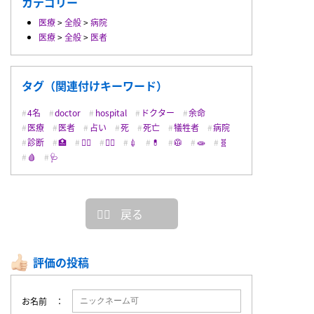
カテゴリー
医療
>
全般
>
病院
医療
>
全般
>
医者
タグ（関連付けキーワード）
4名
doctor
hospital
ドクター
余命
医療
医者
占い
死
死亡
犠牲者
病院
診断
🏥
👨‍⚕️
👩‍⚕️
💉
💊
🥼
🧫
🧬
🩸
🩺
戻る
評価の投稿
お名前