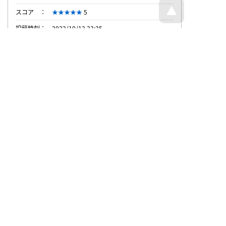
スコア
5
投稿時刻
2022/10/12 23:35
投稿者
匿名希望さん
（SO-53C）
スコア
5
投稿時刻
2022/10/12 20:16
投稿者
匿名希望さん
スコア
4
投稿時刻
2014/9/14 19:45
トップページへ戻る