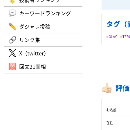
キーワードランキング
タグ（
ダジャレ投稿
GLAY
TER
リンク集
X（twitter）
回文21面相
評価
お名前
在住