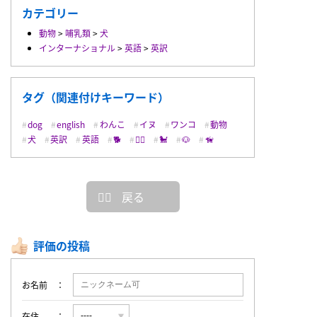
カテゴリー
動物
>
哺乳類
>
犬
インターナショナル
>
英語
>
英訳
タグ（関連付けキーワード）
dog
english
わんこ
イヌ
ワンコ
動物
犬
英訳
英語
🐕
🐕‍🦺
🐩
🐶
🦮
戻る
評価の投稿
お名前
在住