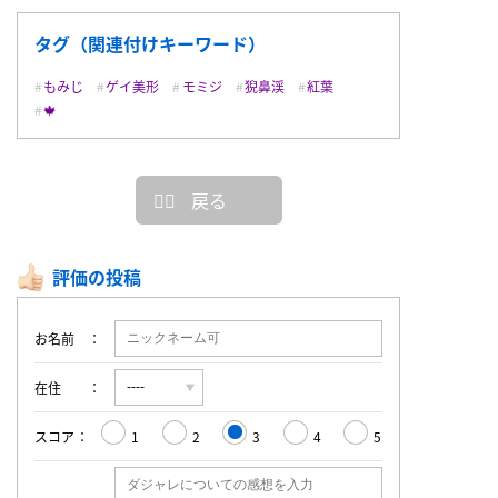
タグ（関連付けキーワード）
もみじ
ゲイ美形
モミジ
猊鼻渓
紅葉
🍁
戻る
評価の投稿
お名前
在住
スコア
1
2
3
4
5