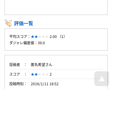
評価一覧
平均スコア：
2.00 （1）
ダジャレ偏差値：39.0
投稿者
匿名希望さん
スコア
2
投稿時刻
2016/1/11 18:52
トップページへ戻る