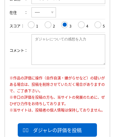
在住
スコア
1
2
3
4
5
コメント
※作品の評価に操作（自作自演・嫌がらせなど）の疑いが
ある場合は、投稿を削除させていただく場合がありますの
で、ご了承下さい。
※辛口の評価を投稿の方も、当サイトの発展のために、ぜ
ひぜひ力作をお待ちしております。
※当サイトは、投稿者の個人情報は保持しておりません。
ダジャレの評価を投稿