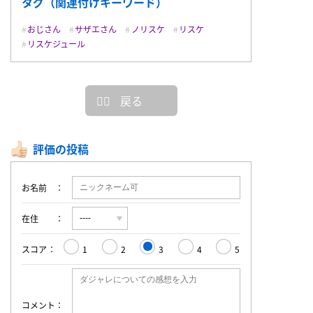
タグ（関連付けキーワード）
おじさん
サザエさん
ノリスケ
リスケ
リスケジュール
戻る
評価の投稿
お名前
在住
スコア
1
2
3
4
5
コメント