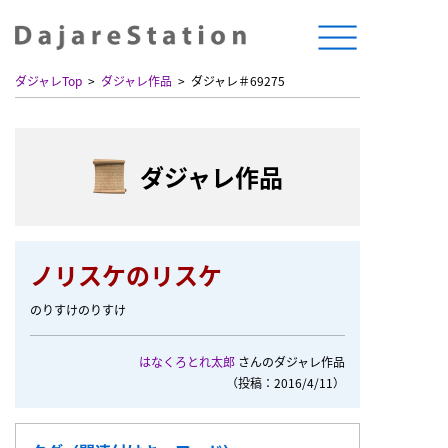
ダジャレTop
ダジャレ作品
ダジャレ＃69275
ダジャレ作品
ノリスケのリスケ
のりすけのりすけ
はなくろとれ太郎
さんのダジャレ作品
（投稿：2016/4/11）