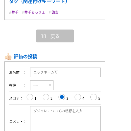
タグ（関連付けキーワード）
井手
井手らっきょ
諭吉
戻る
評価の投稿
お名前
在住
スコア
1
2
3
4
5
コメント