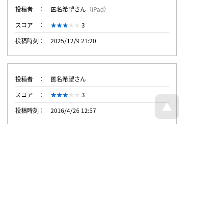
投稿者
匿名希望さん
（iPad）
スコア
3
投稿時刻
2025/12/9 21:20
投稿者
匿名希望さん
スコア
3
投稿時刻
2016/4/26 12:57
トップページへ戻る