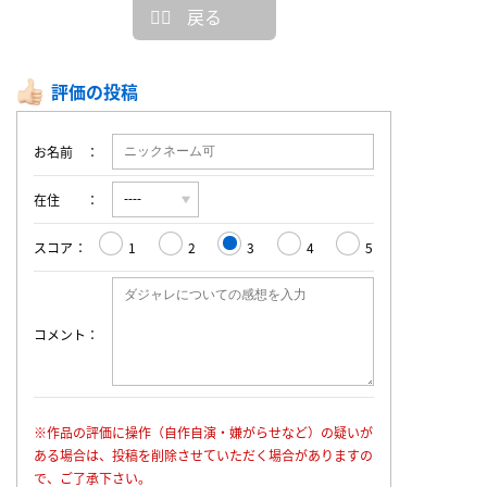
戻る
評価の投稿
お名前
在住
スコア
1
2
3
4
5
コメント
※作品の評価に操作（自作自演・嫌がらせなど）の疑いが
ある場合は、投稿を削除させていただく場合がありますの
で、ご了承下さい。