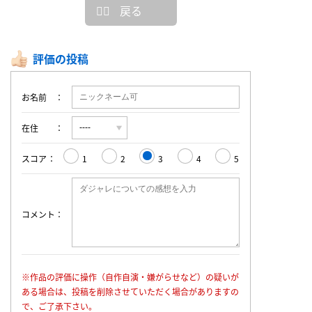
戻る
評価の投稿
お名前
在住
スコア
1
2
3
4
5
コメント
※作品の評価に操作（自作自演・嫌がらせなど）の疑いが
ある場合は、投稿を削除させていただく場合がありますの
で、ご了承下さい。