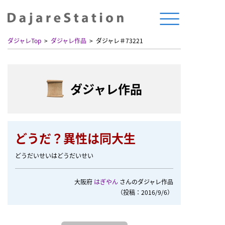
ダジャレTop
ダジャレ作品
ダジャレ＃73221
ダジャレ作品
どうだ？異性は同大生
どうだいせいはどうだいせい
大阪府
はぎやん
さんのダジャレ作品
（投稿：2016/9/6）